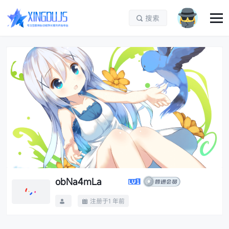
搜索

obNa4mLa
注册于1 年前

