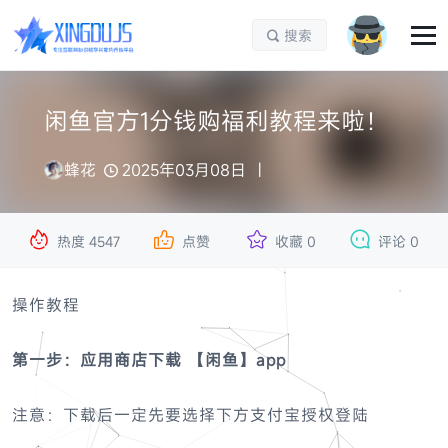
搜索

闲鱼官方1分钱购福利教程来啦！
蜂花
2025年03月08日




热度
4547
点赞
收藏
0
评论
0
操作教程
第一步：
应用商店下载
【
闲鱼
】app
注意：下载后一定先要选择下方支付宝授权登陆