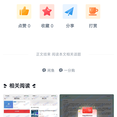
淚
奈
硫
亂
点赞
0
收藏
0
分享
打赏
正文结束 阅读本文相关话题
闲鱼
一分购
相关阅读