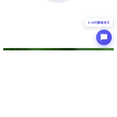
✨ AI可解读本文
星渡技术网
欢迎来到星渡技术网，这里为您提供互联网的知
识精华、技术分享、自学教程、维修技巧以及网
站源码和设计素材的精选，让您开启知识的大
门，独家呈现互联网分享精神，分享全网权威优
质资源提升效率。
文章数
浏览量
397
1775242