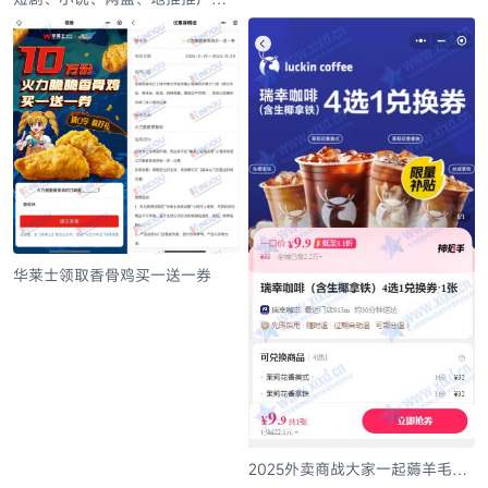
零门槛赚佣金，手把手教你玩转
任推邦！
华莱士领取香骨鸡买一送一券
2025外卖商战大家一起薅羊毛之