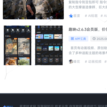
复制指令到豆包即可 指
的大型摩崖造像群，巨大
冷、略带潮湿。采用远距离
AI绘画
A
星渡
趣映v2.6.3会员版，价
APP工具
2025.08
首页有动画视频、原创助
含了多种适配主题的场景布置、
动画视频
蜂花
星渡技术网,互联网知识,技术分享,自学教程,维修技巧,网站