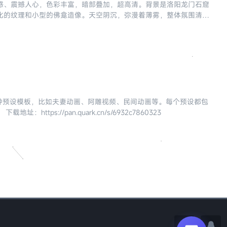
术感、震撼人心，色彩丰富，暗部叠加，超高清。背景是洛阳龙门石窟
化的纹理和小型的佛龛造像。天空阴沉，弥漫着薄雾，整体氛围清
多种预设模板，比如夫妻动画、阿雕视频、民间动画等。每个预设都包
://pan.quark.cn/s/6932c7860323