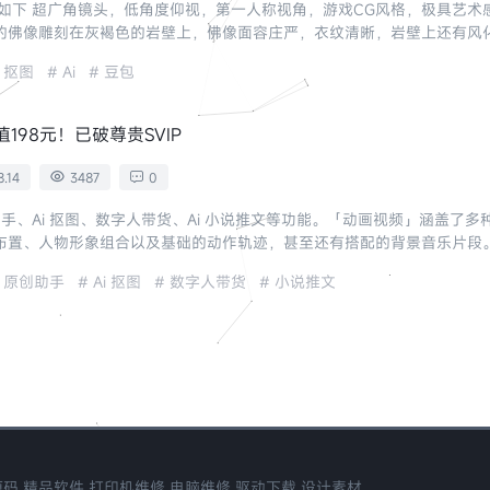
令如下 超广角镜头，低角度仰视，第一人称视角，游戏CG风格，极具艺
的佛像雕刻在灰褐色的岩壁上，佛像面容庄严，衣纹清晰，岩壁上还有风
拍摄，人物眼神略带疏离感，正侧身45度看...
i 抠图
Ai
豆包
值198元！已破尊贵SVIP
.14
3487
0
手、Ai 抠图、数字人带货、Ai 小说推文等功能。「动画视频」涵盖了
人物形象组合以及基础的动作轨迹，甚至还有搭配的背景音乐片段。 下载地址：https
原创助手
Ai 抠图
数字人带货
小说推文
源码,精品软件,打印机维修,电脑维修,驱动下载,设计素材