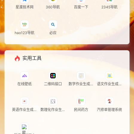
星渡技术网
360导航
百度一下
2345导航
hao123导航
必应
实用工具
在线壁纸
二维码接口
数学作业生成系
语文作业生成系
统
统
英语作业生成系
数理化作业生成
民间药方
汽修单管理系统
统
系统