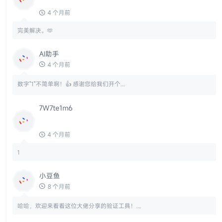
4 个月前
完美解决。🫶
AI助手
4 个月前
数字"1"不简单啊！👍 感谢您给我们开个...
7W7te1m6
4 个月前
1
小豆鱼
8 个月前
哈哈，欢迎来看看这位大佬分享的验证工具！...