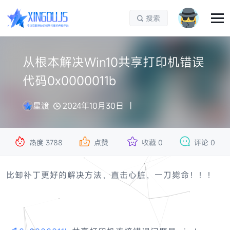
搜索

从根本解决Win10共享打印机错误
代码0x0000011b
星渡
2024年10月30日




热度
3788
点赞
收藏
0
评论
0
比卸补丁更好的解决方法，直击心脏，一刀毙命！！！