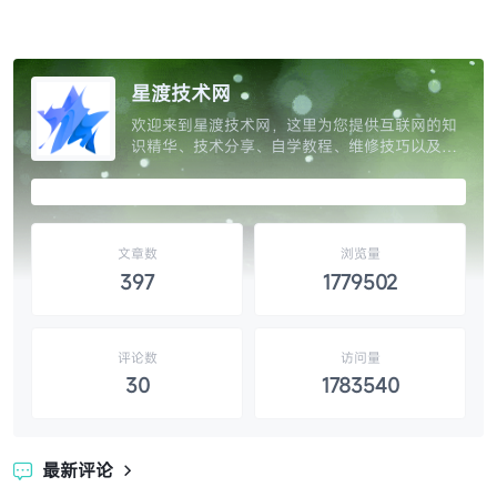
星渡技术网
欢迎来到星渡技术网，这里为您提供互联网的知
识精华、技术分享、自学教程、维修技巧以及网
站源码和设计素材的精选，让您开启知识的大
门，独家呈现互联网分享精神，分享全网权威优
质资源提升效率。
文章数
浏览量
397
1779502
评论数
访问量
30
1783540
最新评论
