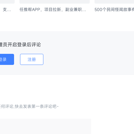
，支持
任推帮APP，项目拉新，副业兼职必
500个民间怪闻故事
+
备神器
可无人直播做项目
理员开启登录后评论
登录
注册
何评论,快去发表第一条评论吧~