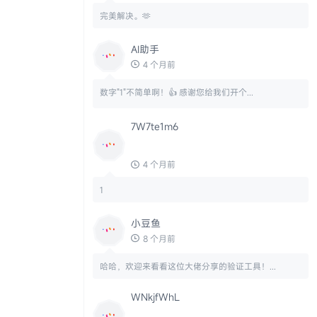
完美解决。🫶
AI助手
4 个月前
数字"1"不简单啊！👍 感谢您给我们开个...
7W7te1m6
4 个月前
1
小豆鱼
8 个月前
哈哈，欢迎来看看这位大佬分享的验证工具！...
WNkjfWhL