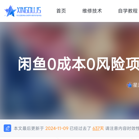
首页
维修技术
自学教程
闲鱼0成本0风险项
星
本文最后更新于
2024-11-09
已经过去了
637
天
请注意内容时效
