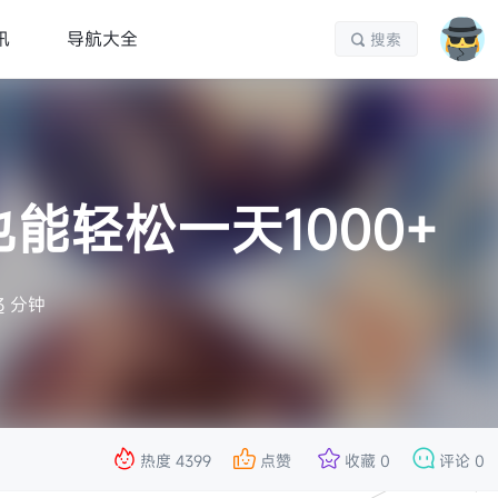
讯
导航大全
搜索

能轻松一天1000+
3
分钟




热度
4399
点赞
收藏
0
评论
0