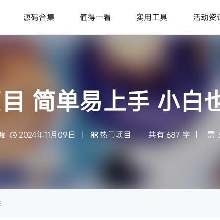
源码合集
值得一看
实用工具
活动资
目 简单易上手 小白也
渡
2024年11月09日
热门项目
共有
687
字
需
性