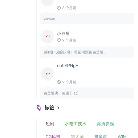
8 个月前
kankan
小豆鱼
9 个月前
感谢[F13]的认可！看到问题被完美解...
do0SPNpE
9 个月前
完美解决，感谢 [F13]
标签

短剧
水电工技术
高清影视
CG风格
鲁大师
拼多多
WIM