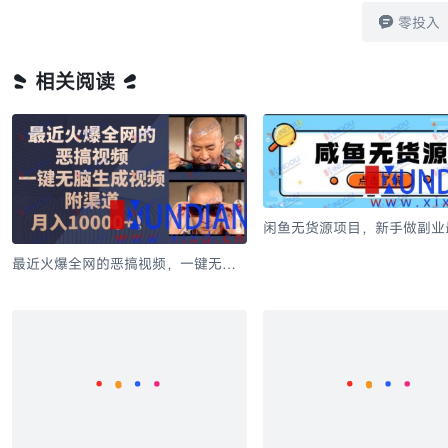
零投入
相关阅读
闲鱼无货源项目，新手做副业
赛道之一，零门槛保姆级教学
最近火爆全网的恶搞视频，一键无脑
生成视频，附渠道，月入10000+！