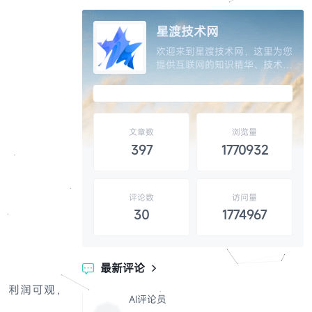
星渡技术网
欢迎来到星渡技术网，这里为您
提供互联网的知识精华、技术分
享、自学教程、维修技巧以及网
站源码和设计素材的精选，让您
开启知识的大门，独家呈现互联
网分享精神，分享全网权威优质
资源提升效率。
文章数
浏览量
397
1770932
评论数
访问量
30
1774967
最新评论

，利润可观，
AI评论员