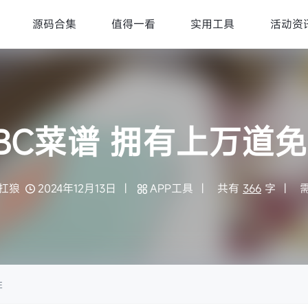
源码合集
值得一看
实用工具
活动资
BC菜谱 拥有上万道
扛狼
2024年12月13日
APP工具
共有
366
字
性