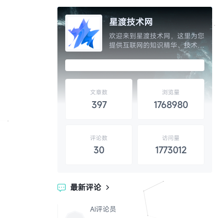
星渡技术网
欢迎来到星渡技术网，这里为您
提供互联网的知识精华、技术分
享、自学教程、维修技巧以及网
站源码和设计素材的精选，让您
开启知识的大门，独家呈现互联
网分享精神，分享全网权威优质
资源提升效率。
文章数
浏览量
397
1768980
评论数
访问量
30
1773012
最新评论

AI评论员