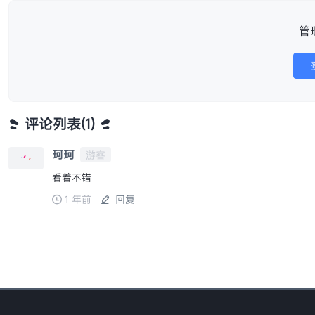
媒工坊 1.0版本 视频去水印 视频去重
配音 ai绘画等功能
高德地图车机导航v8.5.0最新
安卓完美相机v5.96.1高级版
评论框
管