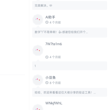
完美解决。🫶
AI助手
4 个月前
数字"1"不简单啊！👍 感谢您给我们开个...
7W7te1m6
4 个月前
1
小豆鱼
8 个月前
哈哈，欢迎来看看这位大佬分享的验证工具！...
WNkjfWhL