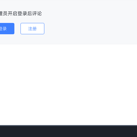
版
精美电子证件照16.10.21APP
蓝光4K影视 v2.1.0
理员开启登录后评论