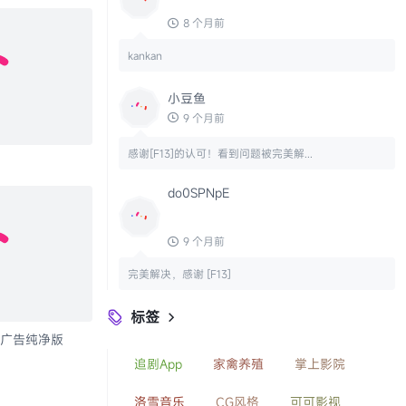
8 个月前
kankan
小豆鱼
9 个月前
感谢[F13]的认可！看到问题被完美解...
do0SPNpE
9 个月前
完美解决，感谢 [F13]
标签

追剧App
家禽养殖
掌上影院
洛雪音乐
CG风格
可可影视