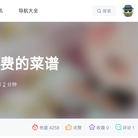
讯
导航大全
搜索

免费的菜谱
需
2
分钟




热度
4258
点赞
收藏
0
评论
1