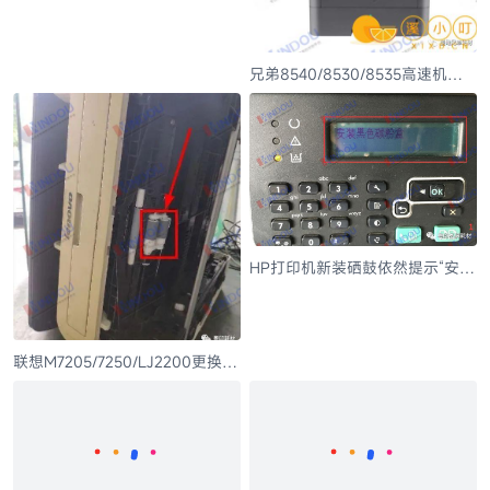
要的进来看看
兄弟8540/8530/8535高速机粉
盒硒鼓清零方法
HP打印机新装硒鼓依然提示“安装
黑色碳粉盒”解决方法
联想M7205/7250/LJ2200更换搓
纸轮