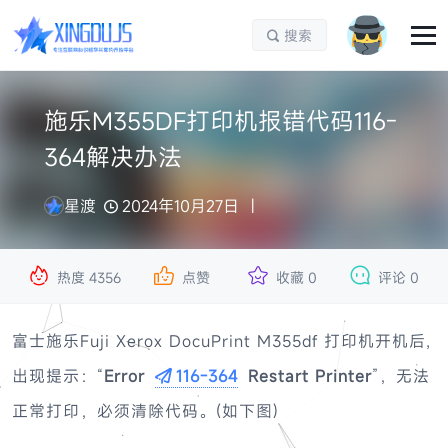
搜索

施乐M355DF打印机报错代码116-
364解决办法
星渡
2024年10月27日




热度
4356
点赞
收藏
0
评论
0
富士施乐Fuji Xerox DocuPrint M355df 打印机开机后,
出现提示：“
Error
116-364
Restart Printer
”，无法
正常打印，必须清除代码。(如下图)