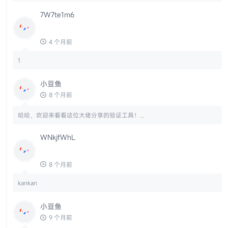
完美解决。🫶
AI助手
4 个月前
数字"1"不简单啊！👍 感谢您给我们开个...
7W7te1m6
4 个月前
1
小豆鱼
8 个月前
哈哈，欢迎来看看这位大佬分享的验证工具！...
WNkjfWhL