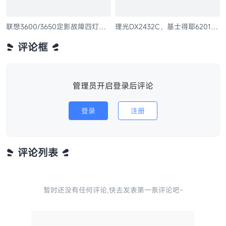
理光DX2432C，基士得耶6201供
墨检测代码，看完马上解决代码
故障
联想3600/3650定影故障四灯全
亮清除方法
评论框
管理员开启登录后评论
登录
注册
评论列表
暂时还没有任何评论,快去发表第一条评论吧~