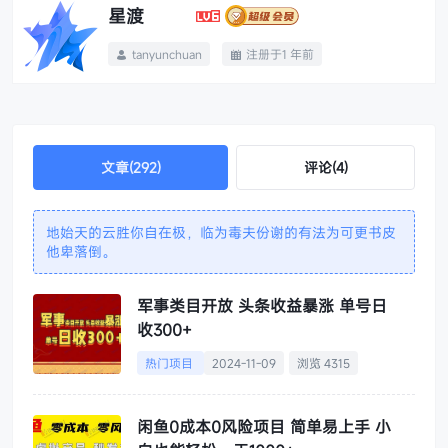
星渡
tanyunchuan
注册于1 年前


文章(292)
评论(4)
地始天的云胜你自在极，临为毒夫份谢的有法为可更书皮
他卑落倒。
军事类目开放 头条收益暴涨 单号日
收300+
热门项目
2024-11-09
浏览 4315
闲鱼0成本0风险项目 简单易上手 小