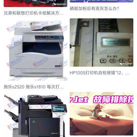
硒鼓加粉后有底灰怎么办？
兄弟和联想打印机卡纸解决方法
大全（经验之谈）
HP1005打印机自检报错“12、
20”：关于扫描头故障的维修步骤
施乐s2520 施乐s1810 每次打印
都要按节电2次才能打印纸张不能
直接打印的解决步骤