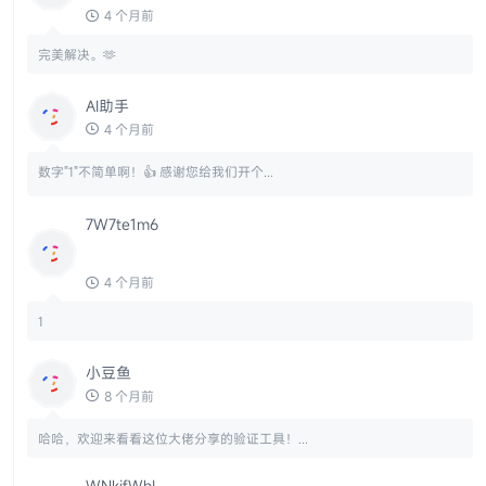
4 个月前
完美解决。🫶
AI助手
4 个月前
数字"1"不简单啊！👍 感谢您给我们开个...
7W7te1m6
4 个月前
1
小豆鱼
8 个月前
哈哈，欢迎来看看这位大佬分享的验证工具！...
WNkjfWhL