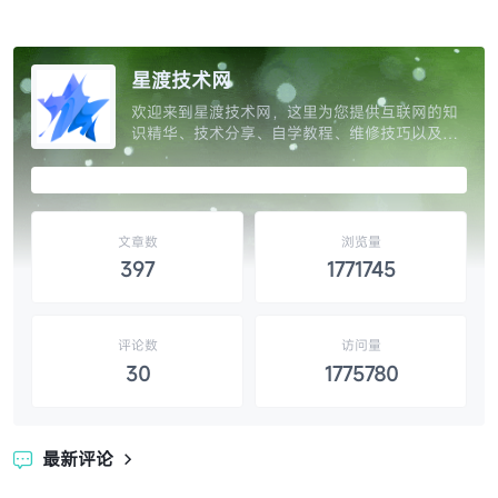
星渡技术网
欢迎来到星渡技术网，这里为您提供互联网的知
识精华、技术分享、自学教程、维修技巧以及网
站源码和设计素材的精选，让您开启知识的大
门，独家呈现互联网分享精神，分享全网权威优
质资源提升效率。
文章数
浏览量
397
1771745
评论数
访问量
30
1775780
最新评论
